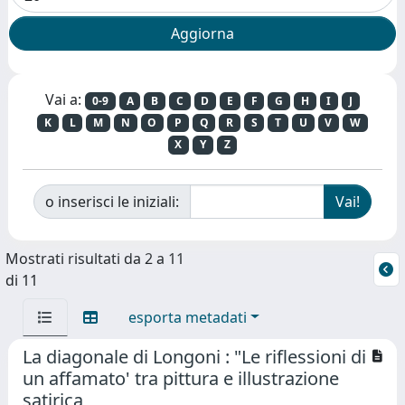
Vai a:
0-9
A
B
C
D
E
F
G
H
I
J
K
L
M
N
O
P
Q
R
S
T
U
V
W
X
Y
Z
o inserisci le iniziali:
Mostrati risultati da 2 a 11
di 11
esporta metadati
La diagonale di Longoni : "Le riflessioni di
un affamato' tra pittura e illustrazione
satirica