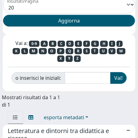
Risultati/Pagina
Vai a:
0-9
A
B
C
D
E
F
G
H
I
J
K
L
M
N
O
P
Q
R
S
T
U
V
W
X
Y
Z
o inserisci le iniziali:
Mostrati risultati da 1 a 1
di 1
esporta metadati
Letteratura e dintorni tra didattica e