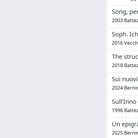
Song, pe
2003 Battez
Soph. Ichn
2016 Vecch
The struc
2018 Battez
Sui nuovi
2024 Bernin
Sull’Inno
1996 Battez
Un epigr
2025 Bernin