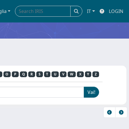
glia
IT
LOGIN
O
P
Q
R
S
T
U
V
W
X
Y
Z