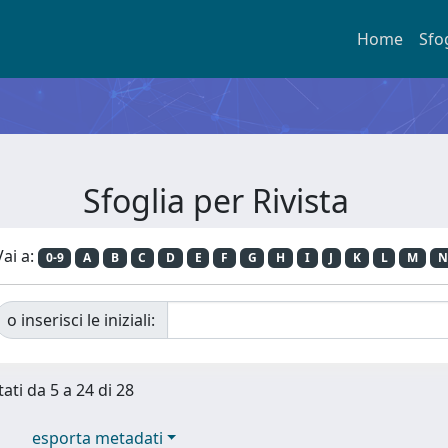
Home
Sfo
Sfoglia per Rivista
Vai a:
0-9
A
B
C
D
E
F
G
H
I
J
K
L
M
N
o inserisci le iniziali:
tati da 5 a 24 di 28
esporta metadati