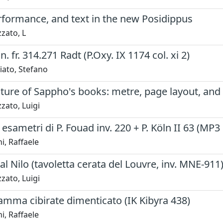
rformance, and text in the new Posidippus
zato, L
. fr. 314.271 Radt (P.Oxy. IX 1174 col. xi 2)
iato, Stefano
ture of Sappho's books: metre, page layout, and
zato, Luigi
 esametri di P. Fouad inv. 220 + P. Köln II 63 (M
i, Raffaele
 al Nilo (tavoletta cerata del Louvre, inv. MNE-911
zato, Luigi
amma cibirate dimenticato (IK Kibyra 438)
i, Raffaele