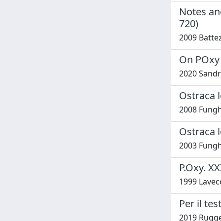
Notes and
720)
2009 Battez
On POxy XV
2020 Sandr
Ostraca l
2008 Funghi
Ostraca le
2003 Funghi
P.Oxy. X
1999 Lavecc
Per il tes
2019 Rugge