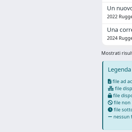
Un nuovo
2022 Rugge
Una corr
2024 Rugge
Mostrati risul
Legenda 
file ad a
file disp
file dispo
file non
file sot
nessun f