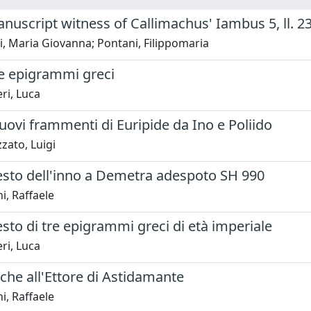
uscript witness of Callimachus' Iambus 5, ll. 2
, Maria Giovanna; Pontani, Filippomaria
re epigrammi greci
ri, Luca
uovi frammenti di Euripide da Ino e Poliido
zato, Luigi
testo dell'inno a Demetra adespoto SH 990
i, Raffaele
esto di tre epigrammi greci di età imperiale
ri, Luca
iche all'Ettore di Astidamante
i, Raffaele