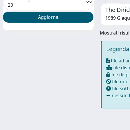
The Diric
1989 Giaqui
Mostrati risul
Legenda 
file ad a
file disp
file dispo
file non
file sot
nessun f