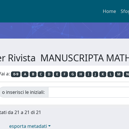
Home
Sfo
per Rivista MANUSCRIPTA MA
Vai a:
0-9
A
B
C
D
E
F
G
H
I
J
K
L
M
N
o inserisci le iniziali:
tati da 21 a 21 di 21
esporta metadati