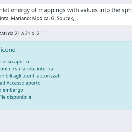
hlet energy of mappings with values into the sp
nta, Mariano; Modica, G; Soucek, J.
tati da 21 a 21 di 21
icone
ccesso aperto
onibili sulla rete interna
nibili agli utenti autorizzati
 ad Accesso aperto
to embargo
ile disponibile