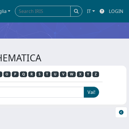
glia
IT
LOGIN
THEMATICA
O
P
Q
R
S
T
U
V
W
X
Y
Z