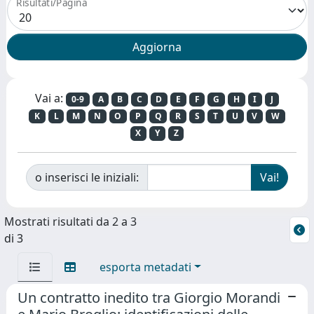
Risultati/Pagina
Vai a:
0-9
A
B
C
D
E
F
G
H
I
J
K
L
M
N
O
P
Q
R
S
T
U
V
W
X
Y
Z
o inserisci le iniziali:
Mostrati risultati da 2 a 3
di 3
esporta metadati
Un contratto inedito tra Giorgio Morandi