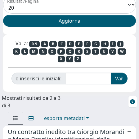
Risultati/Pagina
Vai a:
0-9
A
B
C
D
E
F
G
H
I
J
K
L
M
N
O
P
Q
R
S
T
U
V
W
X
Y
Z
o inserisci le iniziali:
Mostrati risultati da 2 a 3
di 3
esporta metadati
Un contratto inedito tra Giorgio Morandi