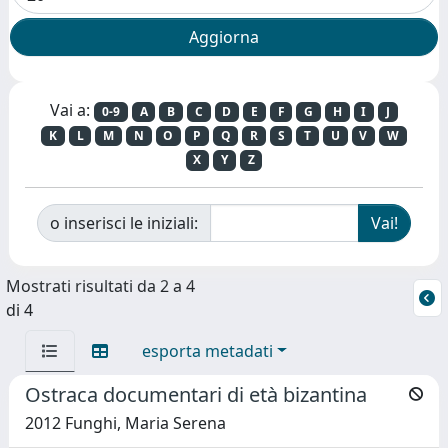
Vai a:
0-9
A
B
C
D
E
F
G
H
I
J
K
L
M
N
O
P
Q
R
S
T
U
V
W
X
Y
Z
o inserisci le iniziali:
Mostrati risultati da 2 a 4
di 4
esporta metadati
Ostraca documentari di età bizantina
2012 Funghi, Maria Serena