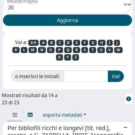
Risultati/Pagina
Vai a:
0-9
A
B
C
D
E
F
G
H
I
J
K
L
M
N
O
P
Q
R
S
T
U
V
W
X
Y
Z
o inserisci le iniziali:
Mostrati risultati da 14 a
23 di 23
esporta metadati
Per bibliofili ricchi e longevi [tit. red.],