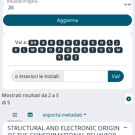
Risultati/Pagina
Vai a:
0-9
A
B
C
D
E
F
G
H
I
J
K
L
M
N
O
P
Q
R
S
T
U
V
W
X
Y
Z
o inserisci le iniziali:
Mostrati risultati da 2 a 5
di 5
esporta metadati
STRUCTURAL AND ELECTRONIC ORIGIN