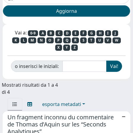
Vai a:
0-9
A
B
C
D
E
F
G
H
I
J
K
L
M
N
O
P
Q
R
S
T
U
V
W
X
Y
Z
o inserisci le iniziali:
Mostrati risultati da 1 a 4
di 4
esporta metadati
Un fragment inconnu du commentaire
de Thomas d’Aquin sur les “Seconds
Analytiques”