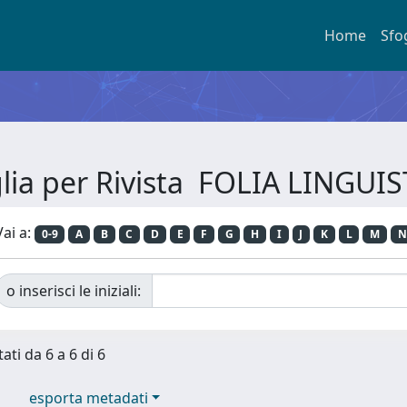
Home
Sfo
lia per Rivista FOLIA LINGUI
Vai a:
0-9
A
B
C
D
E
F
G
H
I
J
K
L
M
N
o inserisci le iniziali:
ati da 6 a 6 di 6
esporta metadati