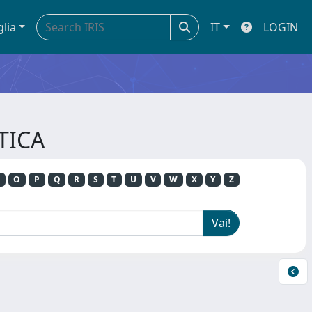
glia
IT
LOGIN
STICA
O
P
Q
R
S
T
U
V
W
X
Y
Z