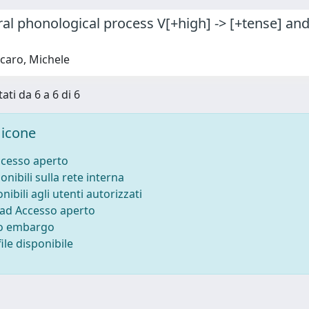
al phonological process V[+high] -> [+tense] an
caro, Michele
ati da 6 a 6 di 6
icone
ccesso aperto
onibili sulla rete interna
nibili agli utenti autorizzati
 ad Accesso aperto
to embargo
ile disponibile