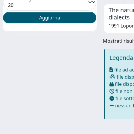
The natur
dialects
1991 Lopor
Mostrati risult
Legenda 
file ad a
file disp
file dispo
file non
file sot
nessun f