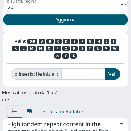
Risultati/Pagina
Vai a:
0-9
A
B
C
D
E
F
G
H
I
J
K
L
M
N
O
P
Q
R
S
T
U
V
W
X
Y
Z
o inserisci le iniziali:
Mostrati risultati da 1 a 2
di 2
esporta metadati
High tandem repeat content in the