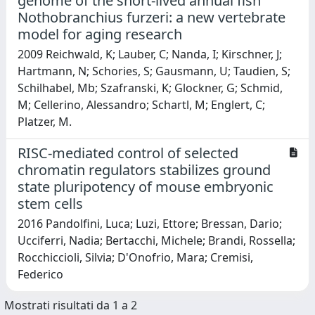
genome of the short-lived annual fish
Nothobranchius furzeri: a new vertebrate
model for aging research
2009 Reichwald, K; Lauber, C; Nanda, I; Kirschner, J;
Hartmann, N; Schories, S; Gausmann, U; Taudien, S;
Schilhabel, Mb; Szafranski, K; Glockner, G; Schmid,
M; Cellerino, Alessandro; Schartl, M; Englert, C;
Platzer, M.
RISC-mediated control of selected
chromatin regulators stabilizes ground
state pluripotency of mouse embryonic
stem cells
2016 Pandolfini, Luca; Luzi, Ettore; Bressan, Dario;
Ucciferri, Nadia; Bertacchi, Michele; Brandi, Rossella;
Rocchiccioli, Silvia; D'Onofrio, Mara; Cremisi,
Federico
Mostrati risultati da 1 a 2