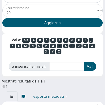
Risultati/Pagina
Vai a:
0-9
A
B
C
D
E
F
G
H
I
J
K
L
M
N
O
P
Q
R
S
T
U
V
W
X
Y
Z
o inserisci le iniziali:
Mostrati risultati da 1 a 1
di 1
esporta metadati