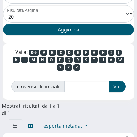
Risultati/Pagina
Vai a:
0-9
A
B
C
D
E
F
G
H
I
J
K
L
M
N
O
P
Q
R
S
T
U
V
W
X
Y
Z
o inserisci le iniziali:
Mostrati risultati da 1 a 1
di 1
esporta metadati