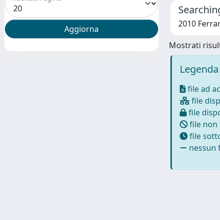
Searching
2010 Ferrar
Mostrati risult
Legenda 
file ad a
file disp
file dispo
file non
file sot
nessun f