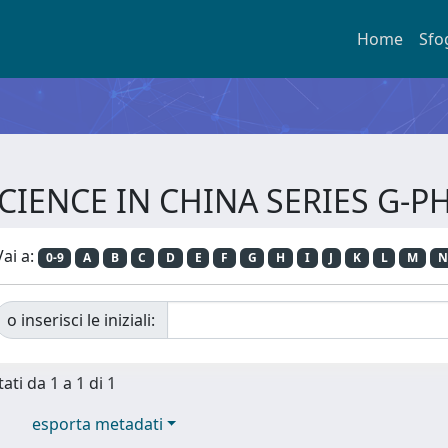
Home
Sfo
a SCIENCE IN CHINA SERIES G
Vai a:
0-9
A
B
C
D
E
F
G
H
I
J
K
L
M
N
o inserisci le iniziali:
ati da 1 a 1 di 1
esporta metadati