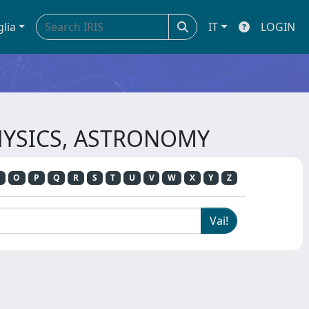
glia
IT
LOGIN
-PHYSICS, ASTRONOMY
O
P
Q
R
S
T
U
V
W
X
Y
Z