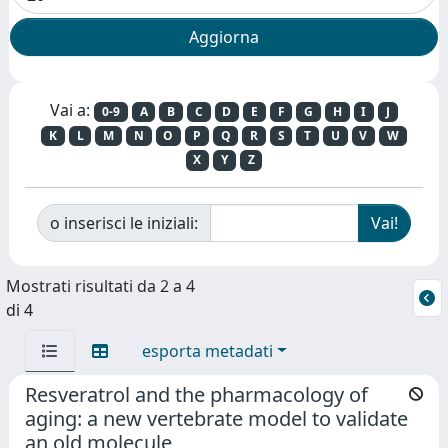
Vai a:
0-9
A
B
C
D
E
F
G
H
I
J
K
L
M
N
O
P
Q
R
S
T
U
V
W
X
Y
Z
o inserisci le iniziali:
Mostrati risultati da 2 a 4
di 4
esporta metadati
Resveratrol and the pharmacology of
aging: a new vertebrate model to validate
an old molecule