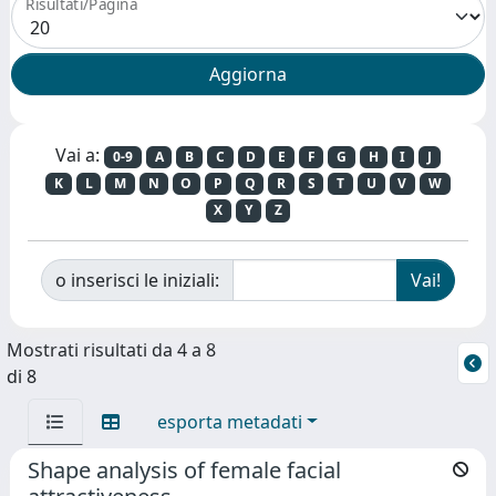
Risultati/Pagina
Vai a:
0-9
A
B
C
D
E
F
G
H
I
J
K
L
M
N
O
P
Q
R
S
T
U
V
W
X
Y
Z
o inserisci le iniziali:
Mostrati risultati da 4 a 8
di 8
esporta metadati
Shape analysis of female facial