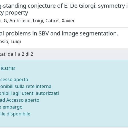
-standing conjecture of E. De Giorgi: symmetry in
ty property
i, G; Ambrosio, Luigi; Cabre', Xavier
nal problems in SBV and image segmentation.
sio, Luigi
ati da 1 a 2 di 2
icone
ccesso aperto
onibili sulla rete interna
nibili agli utenti autorizzati
 ad Accesso aperto
to embargo
ile disponibile