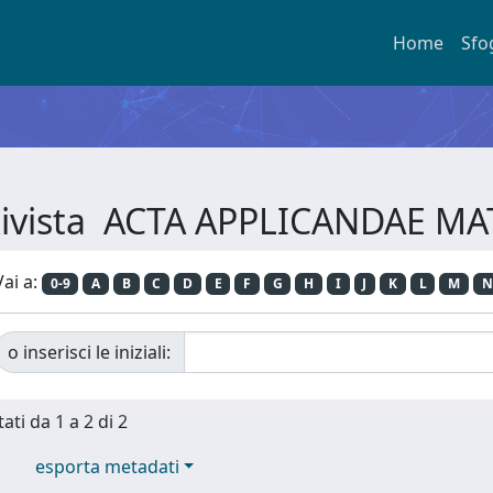
Home
Sfo
 Rivista ACTA APPLICANDAE 
Vai a:
0-9
A
B
C
D
E
F
G
H
I
J
K
L
M
N
o inserisci le iniziali:
ati da 1 a 2 di 2
esporta metadati