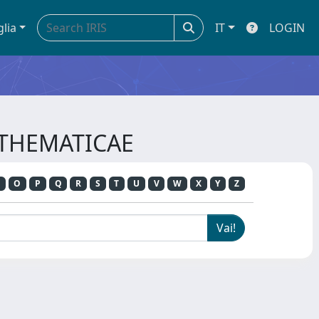
glia
IT
LOGIN
MATHEMATICAE
O
P
Q
R
S
T
U
V
W
X
Y
Z