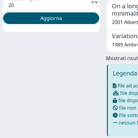
On a long
minimali
2001 Albert
Variatio
1989 Ambro
Mostrati risult
Legenda 
file ad a
file disp
file dispo
file non
file sot
nessun f