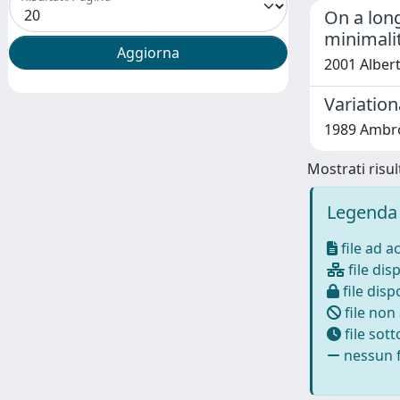
On a long
minimali
2001 Albert
Variatio
1989 Ambro
Mostrati risult
Legenda 
file ad a
file disp
file dispo
file non
file sot
nessun f