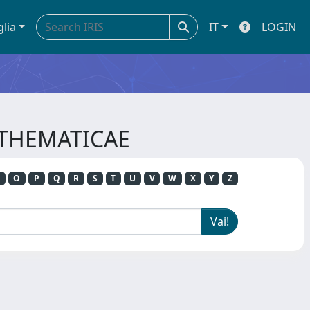
glia
IT
LOGIN
MATHEMATICAE
O
P
Q
R
S
T
U
V
W
X
Y
Z