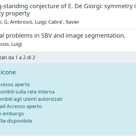
-standing conjecture of E. De Giorgi: symmetry in
ty property
i, G; Ambrosio, Luigi; Cabre', Xavier
nal problems in SBV and image segmentation.
sio, Luigi
ati da 1 a 2 di 2
icone
ccesso aperto
onibili sulla rete interna
nibili agli utenti autorizzati
 ad Accesso aperto
to embargo
ile disponibile