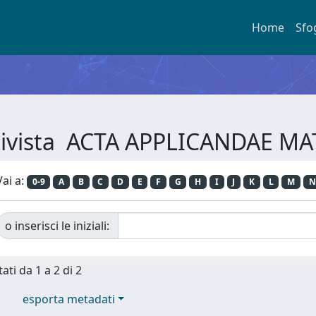
Home
Sfo
 Rivista ACTA APPLICANDAE 
Vai a:
0-9
A
B
C
D
E
F
G
H
I
J
K
L
M
N
o inserisci le iniziali:
ati da 1 a 2 di 2
esporta metadati