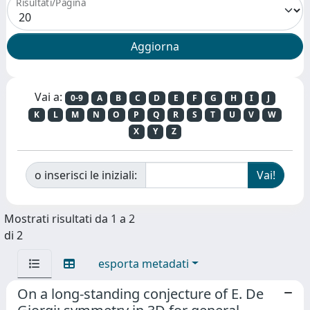
Risultati/Pagina
Vai a:
0-9
A
B
C
D
E
F
G
H
I
J
K
L
M
N
O
P
Q
R
S
T
U
V
W
X
Y
Z
o inserisci le iniziali:
Mostrati risultati da 1 a 2
di 2
esporta metadati
On a long-standing conjecture of E. De