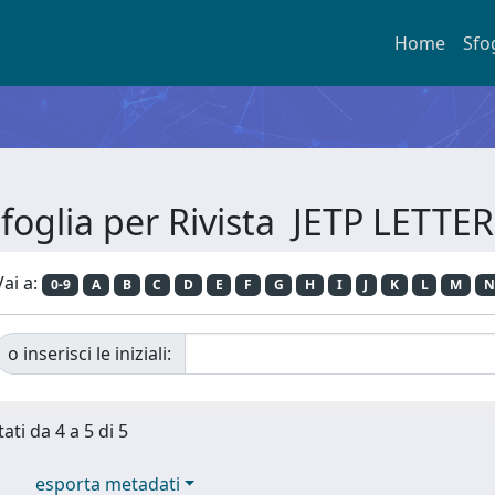
Home
Sfo
foglia per Rivista JETP LETTE
Vai a:
0-9
A
B
C
D
E
F
G
H
I
J
K
L
M
N
o inserisci le iniziali:
ati da 4 a 5 di 5
esporta metadati