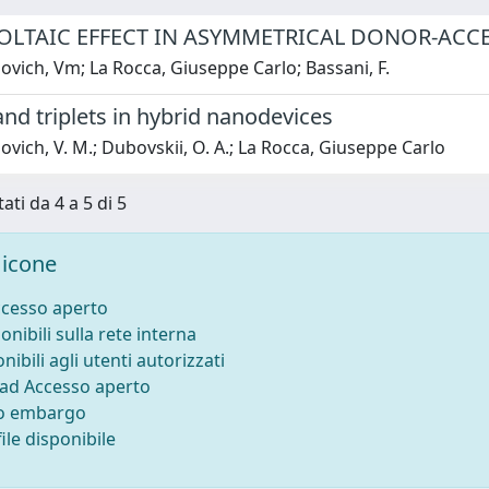
LTAIC EFFECT IN ASYMMETRICAL DONOR-ACCE
vich, Vm; La Rocca, Giuseppe Carlo; Bassani, F.
and triplets in hybrid nanodevices
vich, V. M.; Dubovskii, O. A.; La Rocca, Giuseppe Carlo
ati da 4 a 5 di 5
icone
ccesso aperto
onibili sulla rete interna
nibili agli utenti autorizzati
 ad Accesso aperto
to embargo
ile disponibile