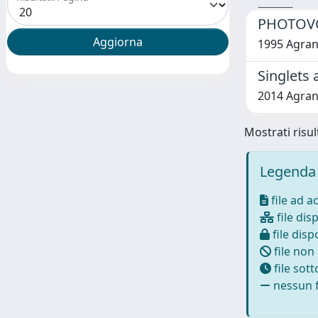
PHOTOVO
1995 Agrano
Singlets 
2014 Agrano
Mostrati risult
Legenda 
file ad a
file disp
file dispo
file non
file sot
nessun f