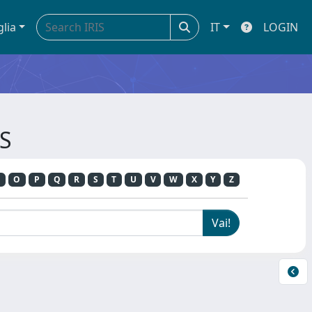
glia
IT
LOGIN
RS
O
P
Q
R
S
T
U
V
W
X
Y
Z