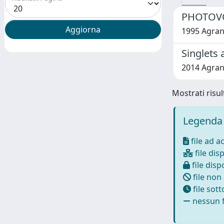
PHOTOVO
1995 Agrano
Singlets 
2014 Agrano
Mostrati risult
Legenda 
file ad a
file disp
file dispo
file non
file sot
nessun f