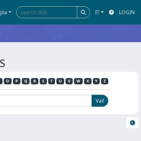
glia
IT
LOGIN
RS
O
P
Q
R
S
T
U
V
W
X
Y
Z