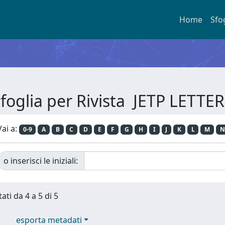
Home
Sfo
foglia per Rivista JETP LETTE
Vai a:
0-9
A
B
C
D
E
F
G
H
I
J
K
L
M
N
o inserisci le iniziali:
ati da 4 a 5 di 5
esporta metadati