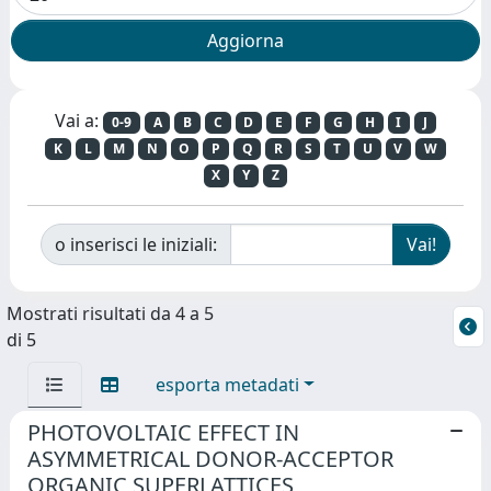
Vai a:
0-9
A
B
C
D
E
F
G
H
I
J
K
L
M
N
O
P
Q
R
S
T
U
V
W
X
Y
Z
o inserisci le iniziali:
Mostrati risultati da 4 a 5
di 5
esporta metadati
PHOTOVOLTAIC EFFECT IN
ASYMMETRICAL DONOR-ACCEPTOR
ORGANIC SUPERLATTICES