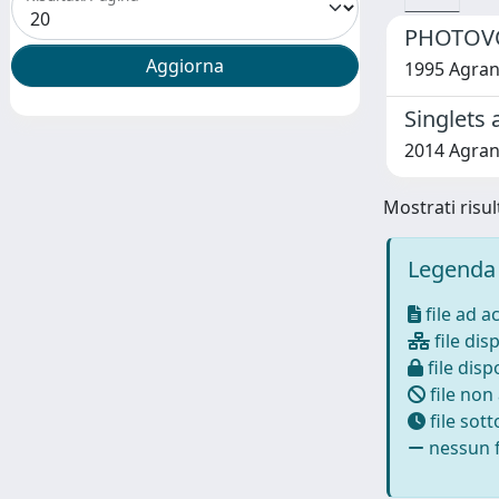
PHOTOVO
1995 Agrano
Singlets 
2014 Agrano
Mostrati risult
Legenda 
file ad a
file disp
file dispo
file non
file sot
nessun f