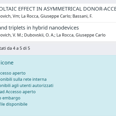
LTAIC EFFECT IN ASYMMETRICAL DONOR-ACCE
vich, Vm; La Rocca, Giuseppe Carlo; Bassani, F.
and triplets in hybrid nanodevices
vich, V. M.; Dubovskii, O. A.; La Rocca, Giuseppe Carlo
ati da 4 a 5 di 5
icone
ccesso aperto
onibili sulla rete interna
nibili agli utenti autorizzati
 ad Accesso aperto
to embargo
ile disponibile