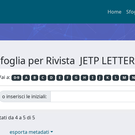
Home
Sfo
foglia per Rivista JETP LETTE
Vai a:
0-9
A
B
C
D
E
F
G
H
I
J
K
L
M
N
o inserisci le iniziali:
ati da 4 a 5 di 5
esporta metadati