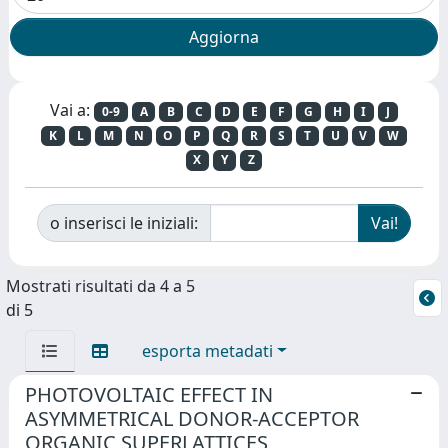
Vai a:
0-9
A
B
C
D
E
F
G
H
I
J
K
L
M
N
O
P
Q
R
S
T
U
V
W
X
Y
Z
o inserisci le iniziali:
Mostrati risultati da 4 a 5
di 5
esporta metadati
PHOTOVOLTAIC EFFECT IN
ASYMMETRICAL DONOR-ACCEPTOR
ORGANIC SUPERLATTICES