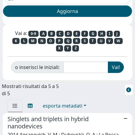
Vai a:
0-9
A
B
C
D
E
F
G
H
I
J
K
L
M
N
O
P
Q
R
S
T
U
V
W
X
Y
Z
o inserisci le iniziali:
Mostrati risultati da 5 a 5
di 5
esporta metadati
Singlets and triplets in hybrid
nanodevices
2014 Agranovich, V. M.; Dubovskii, O. A.; La Rocca,