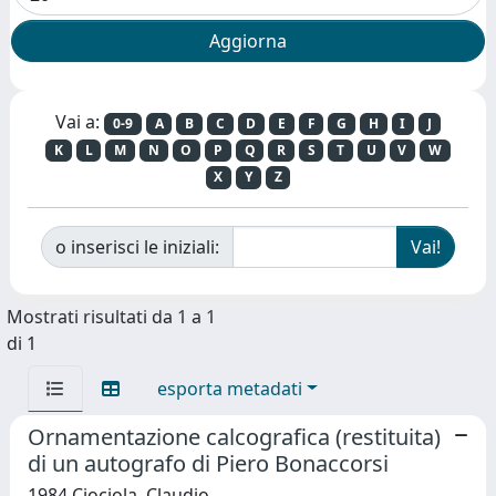
Vai a:
0-9
A
B
C
D
E
F
G
H
I
J
K
L
M
N
O
P
Q
R
S
T
U
V
W
X
Y
Z
o inserisci le iniziali:
Mostrati risultati da 1 a 1
di 1
esporta metadati
Ornamentazione calcografica (restituita)
di un autografo di Piero Bonaccorsi
1984 Ciociola, Claudio