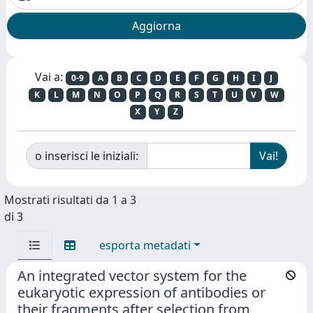
Vai a:
0-9
A
B
C
D
E
F
G
H
I
J
K
L
M
N
O
P
Q
R
S
T
U
V
W
X
Y
Z
o inserisci le iniziali:
Mostrati risultati da 1 a 3
di 3
esporta metadati
An integrated vector system for the
eukaryotic expression of antibodies or
their fragments after selection from