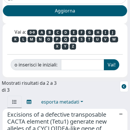
Vai a:
0-9
A
B
C
D
E
F
G
H
I
J
K
L
M
N
O
P
Q
R
S
T
U
V
W
X
Y
Z
o inserisci le iniziali:
Mostrati risultati da 2 a 3
di 3
esporta metadati
Excisions of a defective transposable
CACTA element (Tetu1) generate new
alleles of a CYCLOIDEA-like gene of