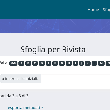
Home
Sfo
Sfoglia per Rivista
Vai a:
0-9
A
B
C
D
E
F
G
H
I
J
K
L
M
N
o inserisci le iniziali:
ati da 3 a 3 di 3
esporta metadati