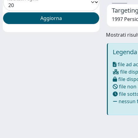
Targeting
1997 Persic
Mostrati risult
Legenda 
file ad a
file disp
file dispo
file non
file sot
nessun f