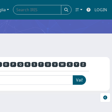
glia
IT
LOGIN
O
P
Q
R
S
T
U
V
W
X
Y
Z