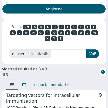
Vai a:
0-9
A
B
C
D
E
F
G
H
I
J
K
L
M
N
O
P
Q
R
S
T
U
V
W
X
Y
Z
o inserisci le iniziali:
Mostrati risultati da 3 a 3
di 3
esporta metadati
Targeting vectors for intracellular
immunisation
1997 Persic, L; Righi, M; Roberts, A; Hoogenboom,