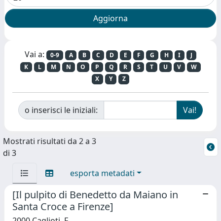
Vai a:
0-9
A
B
C
D
E
F
G
H
I
J
K
L
M
N
O
P
Q
R
S
T
U
V
W
X
Y
Z
o inserisci le iniziali:
Mostrati risultati da 2 a 3
di 3
esporta metadati
[Il pulpito di Benedetto da Maiano in
Santa Croce a Firenze]
2000 Caglioti, F.