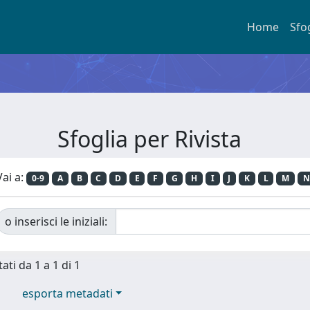
Home
Sfo
Sfoglia per Rivista
Vai a:
0-9
A
B
C
D
E
F
G
H
I
J
K
L
M
N
o inserisci le iniziali:
ati da 1 a 1 di 1
esporta metadati