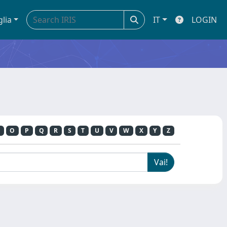
glia
IT
LOGIN
O
P
Q
R
S
T
U
V
W
X
Y
Z