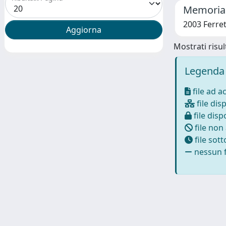
Memoria d
2003 Ferre
Mostrati risult
Legenda 
file ad a
file disp
file dispo
file non
file sot
nessun f