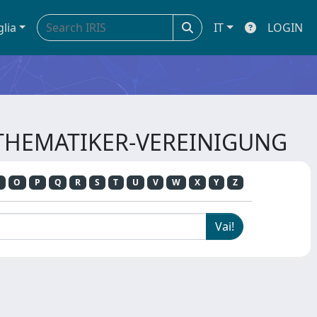
glia
IT
LOGIN
MATHEMATIKER-VEREINIGUNG
O
P
Q
R
S
T
U
V
W
X
Y
Z