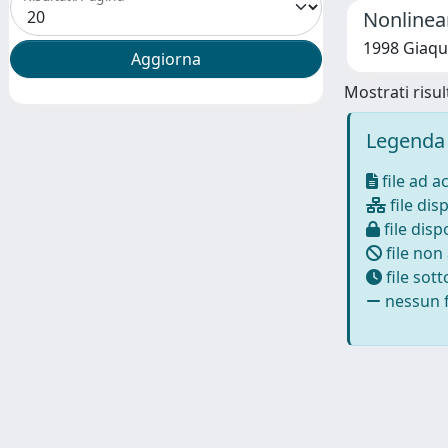
Nonlinear
1998 Giaqu
Mostrati risult
Legenda 
file ad a
file disp
file dispo
file non
file sot
nessun f