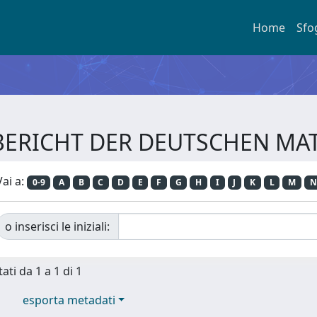
Home
Sfo
RESBERICHT DER DEUTSCHEN 
Vai a:
0-9
A
B
C
D
E
F
G
H
I
J
K
L
M
N
o inserisci le iniziali:
ati da 1 a 1 di 1
esporta metadati