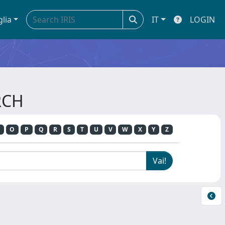
glia
IT
LOGIN
RCH
O
P
Q
R
S
T
U
V
W
X
Y
Z