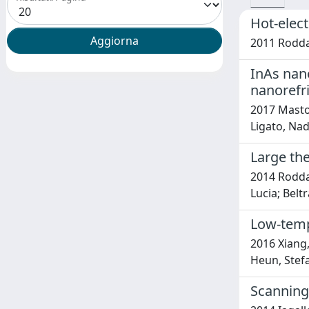
Hot-elect
2011 Roddar
InAs nan
nanorefr
2017 Mastom
Ligato, Nad
Large the
2014 Roddar
Lucia; Belt
Low-temp
2016 Xiang,
Heun, Stef
Scanning