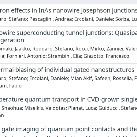
ron effects in InAs nanowire Josephson junction
o, Stefano; Pescaglini, Andrea; Ercolani, Daniele; Sorba, Lu
owire superconducting tunnel junctions: Quasipa
igeration
äki, Jaakko; Roddaro, Stefano; Rocci, Mirko; Zannier, Valentin
ia; Fornieri, Antonio; Strambini, Elia; Giazotto, Francesco
rmal biasing of individual gated nanostructures
o, Stefano; Ercolani, Daniele; Mian Akif, Safeen; Rossella, 
ram, Fabio
erature quantum transport in CVD-grown single
 Shaohua; Miseikis, Vaidotas; Planat, Luca; Guiducci, Stefano
an
 gate imaging of quantum point contacts and the