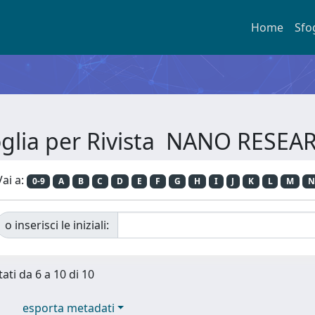
Home
Sfo
oglia per Rivista NANO RESEA
Vai a:
0-9
A
B
C
D
E
F
G
H
I
J
K
L
M
N
o inserisci le iniziali:
tati da 6 a 10 di 10
esporta metadati