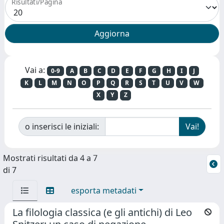
Risultati/Pagina
Vai a:
0-9
A
B
C
D
E
F
G
H
I
J
K
L
M
N
O
P
Q
R
S
T
U
V
W
X
Y
Z
o inserisci le iniziali:
Mostrati risultati da 4 a 7
di 7
esporta metadati
La filologia classica (e gli antichi) di Leo