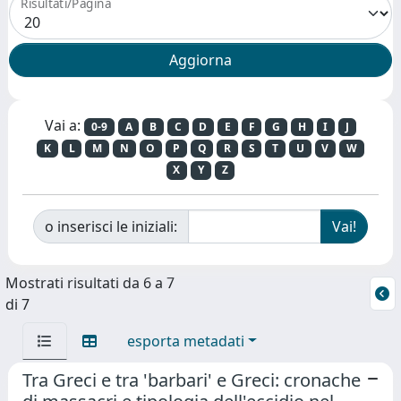
Risultati/Pagina
Vai a:
0-9
A
B
C
D
E
F
G
H
I
J
K
L
M
N
O
P
Q
R
S
T
U
V
W
X
Y
Z
o inserisci le iniziali:
Mostrati risultati da 6 a 7
di 7
esporta metadati
Tra Greci e tra 'barbari' e Greci: cronache