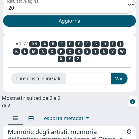
Risultati/Pagina
Vai a:
0-9
A
B
C
D
E
F
G
H
I
J
K
L
M
N
O
P
Q
R
S
T
U
V
W
X
Y
Z
o inserisci le iniziali:
Mostrati risultati da 2 a 2
di 2
esporta metadati
Memorie degli artisti, memoria