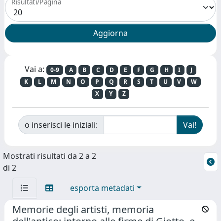
Risultati/Pagina
Vai a:
0-9
A
B
C
D
E
F
G
H
I
J
K
L
M
N
O
P
Q
R
S
T
U
V
W
X
Y
Z
o inserisci le iniziali:
Mostrati risultati da 2 a 2
di 2
esporta metadati
Memorie degli artisti, memoria