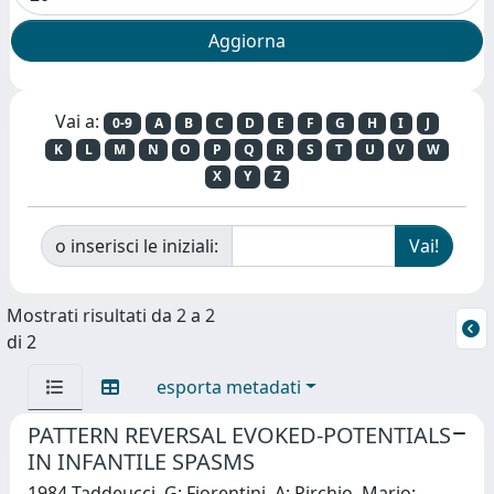
Vai a:
0-9
A
B
C
D
E
F
G
H
I
J
K
L
M
N
O
P
Q
R
S
T
U
V
W
X
Y
Z
o inserisci le iniziali:
Mostrati risultati da 2 a 2
di 2
esporta metadati
PATTERN REVERSAL EVOKED-POTENTIALS
IN INFANTILE SPASMS
1984 Taddeucci, G; Fiorentini, A; Pirchio, Mario;