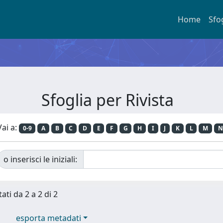
Home
Sfo
Sfoglia per Rivista
Vai a:
0-9
A
B
C
D
E
F
G
H
I
J
K
L
M
N
o inserisci le iniziali:
ati da 2 a 2 di 2
esporta metadati