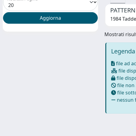
PATTERN
1984 Taddeuc
Mostrati risult
Legenda 
file ad a
file disp
file dispo
file non
file sot
nessun f