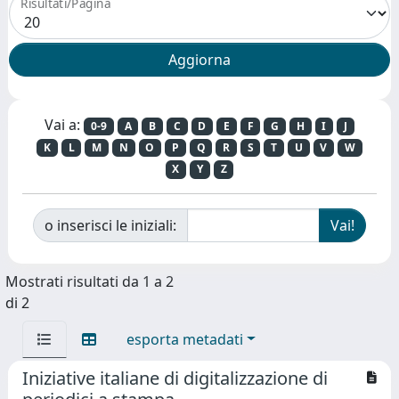
Risultati/Pagina
Vai a:
0-9
A
B
C
D
E
F
G
H
I
J
K
L
M
N
O
P
Q
R
S
T
U
V
W
X
Y
Z
o inserisci le iniziali:
Mostrati risultati da 1 a 2
di 2
esporta metadati
Iniziative italiane di digitalizzazione di