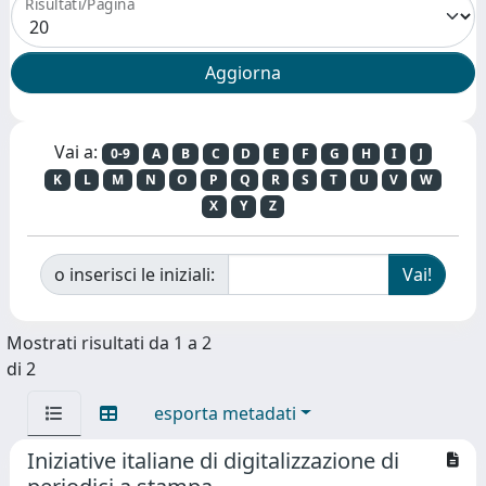
Risultati/Pagina
Vai a:
0-9
A
B
C
D
E
F
G
H
I
J
K
L
M
N
O
P
Q
R
S
T
U
V
W
X
Y
Z
o inserisci le iniziali:
Mostrati risultati da 1 a 2
di 2
esporta metadati
Iniziative italiane di digitalizzazione di