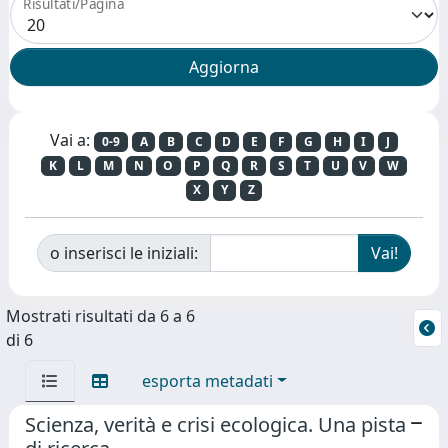
Risultati/Pagina
Vai a:
0-9
A
B
C
D
E
F
G
H
I
J
K
L
M
N
O
P
Q
R
S
T
U
V
W
X
Y
Z
o inserisci le iniziali:
Mostrati risultati da 6 a 6
di 6
esporta metadati
Scienza, verità e crisi ecologica. Una pista