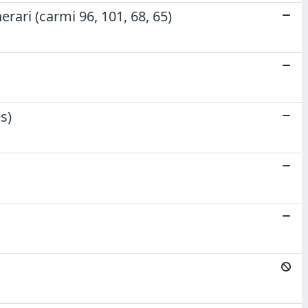
erari (carmi 96, 101, 68, 65)
s)
a