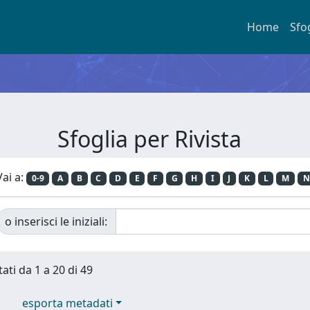
Home
Sfo
Sfoglia per Rivista
Vai a:
0-9
A
B
C
D
E
F
G
H
I
J
K
L
M
N
o inserisci le iniziali:
tati da 1 a 20 di 49
esporta metadati