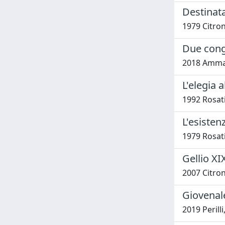
Destinata
1979 Citron
Due conge
2018 Amman
L'elegia 
1992 Rosati
L'esisten
1979 Rosati
Gellio XIX
2007 Citron
Giovenale
2019 Perill