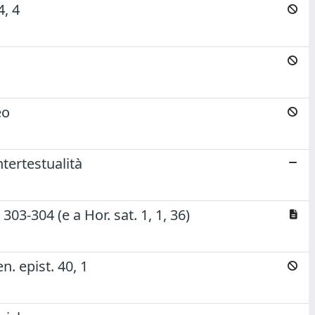
, 4
eo
ntertestualità
03-304 (e a Hor. sat. 1, 1, 36)
. epist. 40, 1