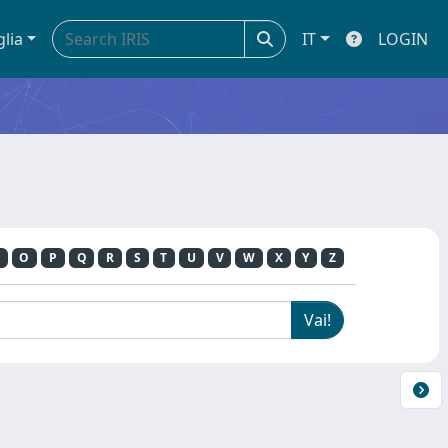
glia
IT
LOGIN
O
P
Q
R
S
T
U
V
W
X
Y
Z