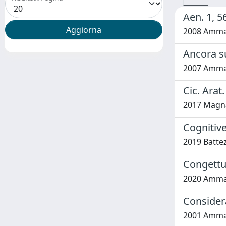
Aen. 1, 5
2008 Amman
Ancora su
2007 Amman
Cic. Arat.
2017 Magna
Cognitive
2019 Battez
Congettur
2020 Amman
Considera
2001 Amman