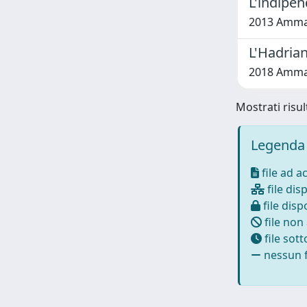
L'indipen
2013 Ammann
L'Hadrian
2018 Amman
Mostrati risul
Legenda 
file ad a
file disp
file dispo
file non
file sot
nessun f