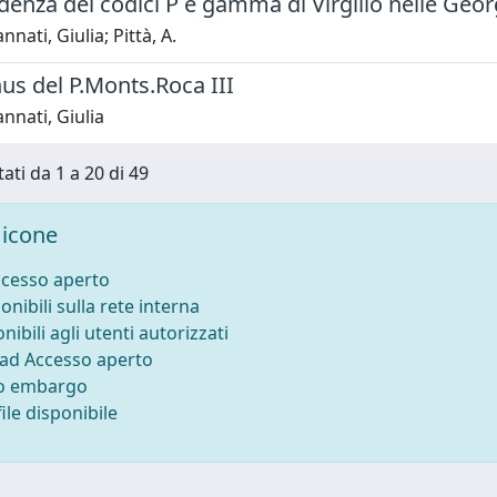
denza dei codici P e gamma di Virgilio nelle Geo
ati, Giulia; Pittà, A.
us del P.Monts.Roca III
nati, Giulia
tati da 1 a 20 di 49
icone
ccesso aperto
onibili sulla rete interna
nibili agli utenti autorizzati
 ad Accesso aperto
to embargo
ile disponibile