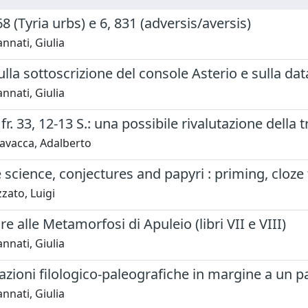
68 (Tyria urbs) e 6, 831 (adversis/aversis)
nati, Giulia
lla sottoscrizione del console Asterio e sulla dat
nati, Giulia
 fr. 33, 12-13 S.: una possibile rivalutazione della 
vacca, Adalberto
 science, conjectures and papyri : priming, cloze 
zato, Luigi
e alle Metamorfosi di Apuleio (libri VII e VIII)
nati, Giulia
zioni filologico-paleografiche in margine a un p
nati, Giulia