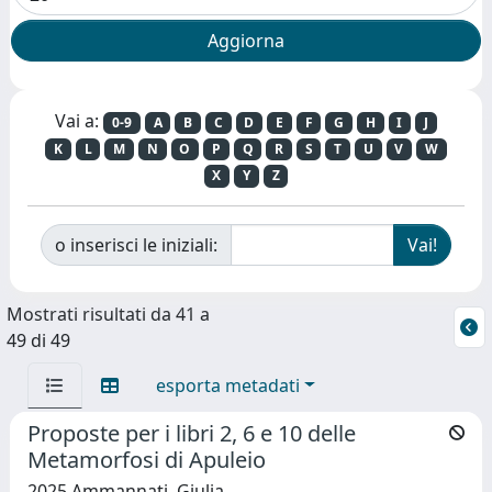
Vai a:
0-9
A
B
C
D
E
F
G
H
I
J
K
L
M
N
O
P
Q
R
S
T
U
V
W
X
Y
Z
o inserisci le iniziali:
Mostrati risultati da 41 a
49 di 49
esporta metadati
Proposte per i libri 2, 6 e 10 delle
Metamorfosi di Apuleio
2025 Ammannati, Giulia