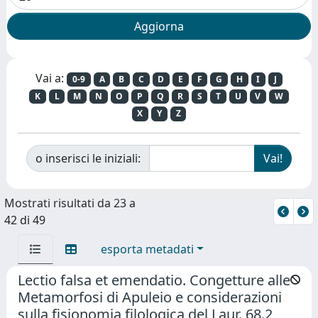
Vai a:
0-9
A
B
C
D
E
F
G
H
I
J
K
L
M
N
O
P
Q
R
S
T
U
V
W
X
Y
Z
o inserisci le iniziali:
Mostrati risultati da 23 a
42 di 49
esporta metadati
Lectio falsa et emendatio. Congetture alle
Metamorfosi di Apuleio e considerazioni
sulla fisionomia filologica del Laur. 68.2