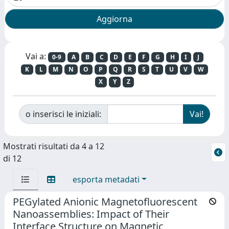
Vai a:
0-9
A
B
C
D
E
F
G
H
I
J
K
L
M
N
O
P
Q
R
S
T
U
V
W
X
Y
Z
o inserisci le iniziali:
Mostrati risultati da 4 a 12
di 12
esporta metadati
PEGylated Anionic Magnetofluorescent
Nanoassemblies: Impact of Their
Interface Structure on Magnetic