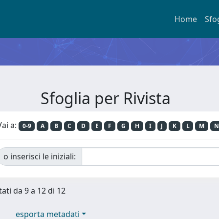
Home
Sfo
Sfoglia per Rivista
Vai a:
0-9
A
B
C
D
E
F
G
H
I
J
K
L
M
N
o inserisci le iniziali:
tati da 9 a 12 di 12
esporta metadati