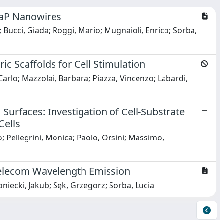
GaP Nanowires
Bucci, Giada; Roggi, Mario; Mugnaioli, Enrico; Sorba,
c Scaffolds for Cell Stimulation
 Carlo; Mazzolai, Barbara; Piazza, Vincenzo; Labardi,
urfaces: Investigation of Cell-Substrate
Cells
no; Pellegrini, Monica; Paolo, Orsini; Massimo,
elecom Wavelength Emission
oniecki, Jakub; Sęk, Grzegorz; Sorba, Lucia