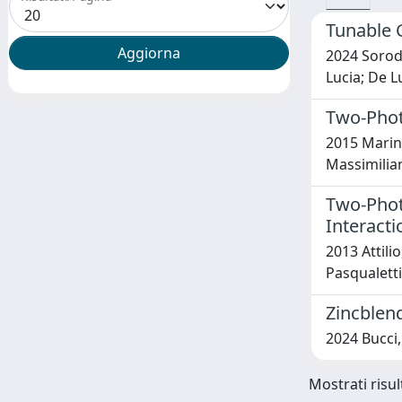
Tunable 
2024 Sorodo
Lucia; De L
Two-Phot
2015 Marino
Massimiliano
Two-Photo
Interacti
2013 Attili
Pasqualetti
Zincblen
2024 Bucci,
Mostrati risul