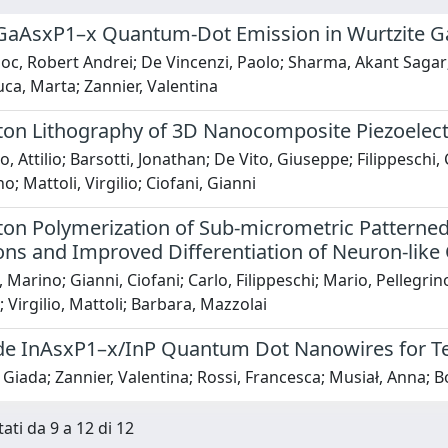
GaAsxP1–x Quantum-Dot Emission in Wurtzite 
c, Robert Andrei; De Vincenzi, Paolo; Sharma, Akant Sagar; 
uca, Marta; Zannier, Valentina
on Lithography of 3D Nanocomposite Piezoelectri
, Attilio; Barsotti, Jonathan; De Vito, Giuseppe; Filippeschi,
; Mattoli, Virgilio; Ciofani, Gianni
n Polymerization of Sub-micrometric Patterned S
ons and Improved Differentiation of Neuron-like 
o, Marino; Gianni, Ciofani; Carlo, Filippeschi; Mario, Pellegri
; Virgilio, Mattoli; Barbara, Mazzolai
de InAsxP1–x/InP Quantum Dot Nanowires for T
 Giada; Zannier, Valentina; Rossi, Francesca; Musiał, Anna; B
tati da 9 a 12 di 12