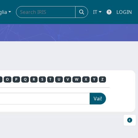
glia
IT
LOGIN
O
P
Q
R
S
T
U
V
W
X
Y
Z