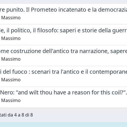
re punito. Il Prometeo incatenato e la democrazia
a, Massimo
le, il politico, il filosofo: saperi e storie della 
a, Massimo
ome costruzione dell'antico tra narrazione, sapere
a, Massimo
del fuoco : scenari tra l'antico e il contemporan
a, Massimo
 Nero: "and wilt thou have a reason for this coil?
a, Massimo
ati da 4 a 8 di 8