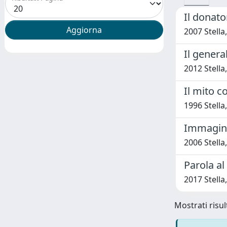
Il donato
2007 Stell
Il genera
2012 Stell
Il mito c
1996 Stell
Immagini 
2006 Stell
Parola al
2017 Stell
Mostrati risult