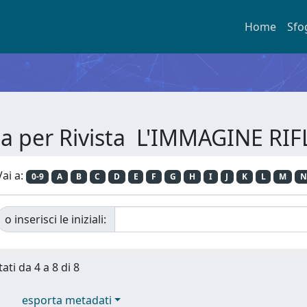
Home
Sfo
ia per Rivista L'IMMAGINE RI
Vai a:
0-9
A
B
C
D
E
F
G
H
I
J
K
L
M
N
o inserisci le iniziali:
ati da 4 a 8 di 8
esporta metadati