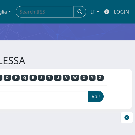
glia
IT
LOGIN
FLESSA
O
P
Q
R
S
T
U
V
W
X
Y
Z